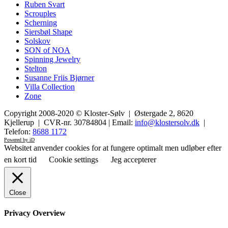
Ruben Svart
Scrouples
Scherning
Siersbøl Shape
Solskov
SON of NOA
Spinning Jewelry
Stelton
Susanne Friis Bjørner
Villa Collection
Zone
Copyright 2008-2020 © Kloster-Sølv | Østergade 2, 8620
Kjellerup | CVR-nr. 30784804 | Email:
info@klostersolv.dk
|
Telefon:
8688 1172
Powered by iD
Websitet anvender cookies for at fungere optimalt men udløber efter
en kort tid
Cookie settings
Jeg accepterer
Close
Privacy Overview