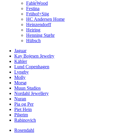
FableWood
Festina
Friihof+Siig
HC Andersen Home
Heinzendorff
Heiring
Henning Stæhr
Hübsch
Jaguar
Kay Bojesen Jewelry
Kähler
Lund Copenhagen
Lyngby
Molly
Morsø
Muun Studios
Nordahl Jewellery
Nuran
Pia og Per
Piet Hein
Pilgrim
Rabinovich
Rosendahl