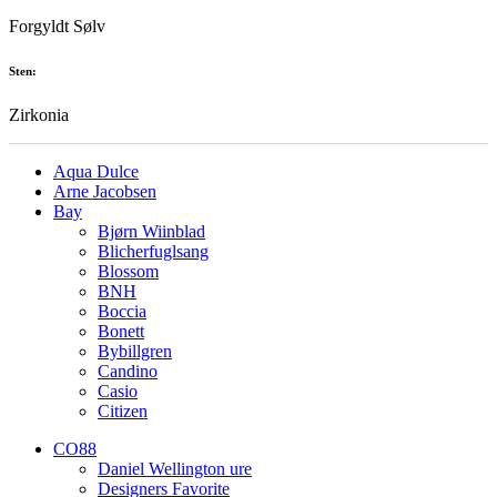
Forgyldt Sølv
Sten:
Zirkonia
Aqua Dulce
Arne Jacobsen
Bay
Bjørn Wiinblad
Blicherfuglsang
Blossom
BNH
Boccia
Bonett
Bybillgren
Candino
Casio
Citizen
CO88
Daniel Wellington ure
Designers Favorite