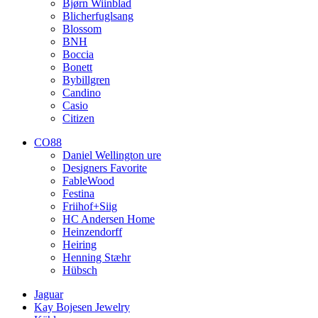
Bjørn Wiinblad
Blicherfuglsang
Blossom
BNH
Boccia
Bonett
Bybillgren
Candino
Casio
Citizen
CO88
Daniel Wellington ure
Designers Favorite
FableWood
Festina
Friihof+Siig
HC Andersen Home
Heinzendorff
Heiring
Henning Stæhr
Hübsch
Jaguar
Kay Bojesen Jewelry