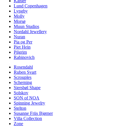
Kähler
Lund Copenhagen
Lyngby
Molly
Morsø
Muun Studios
Nordahl Jewellery
Nuran
Pia og Per
Piet Hein
Pilgrim
Rabinovich
Rosendahl
Ruben Svart
Scrouples
Scherning
Siersbøl Shape
Solskov
SON of NOA
Spinning Jewelry
Stelton
Susanne Friis Bjørner
Villa Collection
Zone